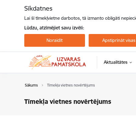
Pāriet uz lapas saturu
Sīkdatnes
Lai šī tīmekļvietne darbotos, tā izmanto obligāti nepiec
Lūdzu, atzīmējiet savu izvēli:
Noraidīt
Apstiprināt visas
Aktualitātes
Sākums
Tīmekļa vietnes novērtējums
Tīmekļa vietnes novērtējums