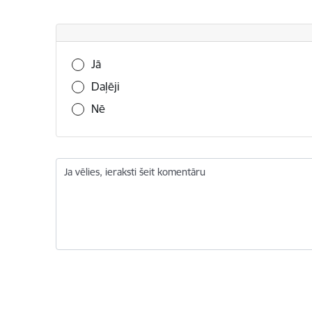
Vai šī informācija bija noderīga?
Jā
Daļēji
Nē
Ja vēlies, ieraksti šeit komentāru