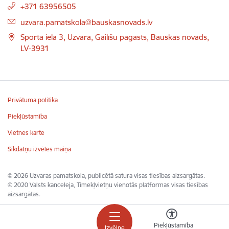
+371 63956505
uzvara.pamatskola@bauskasnovads.lv
Sporta iela 3, Uzvara, Gailīšu pagasts, Bauskas novads,
LV-3931
Privātuma politika
Piekļūstamība
Vietnes karte
Sīkdatņu izvēles maiņa
© 2026 Uzvaras pamatskola, publicētā satura visas tiesības aizsargātas.
© 2020 Valsts kanceleja, Tīmekļvietņu vienotās platformas visas tiesības
aizsargātas.
Piekļūstamība
Izvēlne