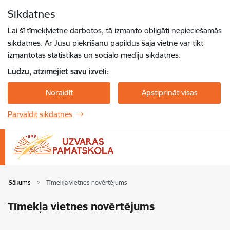
Pāriet uz lapas saturu
Sīkdatnes
Spied
lai meklētu
Enter
Lai šī tīmekļvietne darbotos, tā izmanto obligāti nepieciešamās
sīkdatnes. Ar Jūsu piekrišanu papildus šajā vietnē var tikt
izmantotas statistikas un sociālo mediju sīkdatnes.
Lūdzu, atzīmējiet savu izvēli:
Noraidīt
Apstiprināt visas
Pārvaldīt sīkdatnes
Sākums
Tīmekļa vietnes novērtējums
Tīmekļa vietnes novērtējums