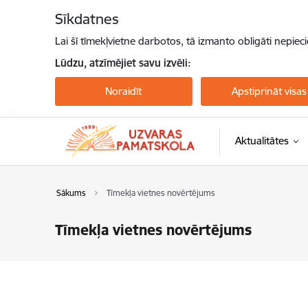
Pāriet uz lapas saturu
Sīkdatnes
Lai šī tīmekļvietne darbotos, tā izmanto obligāti nepiec
Lūdzu, atzīmējiet savu izvēli:
Noraidīt
Apstiprināt visas
Aktualitātes
Sākums
Tīmekļa vietnes novērtējums
Tīmekļa vietnes novērtējums