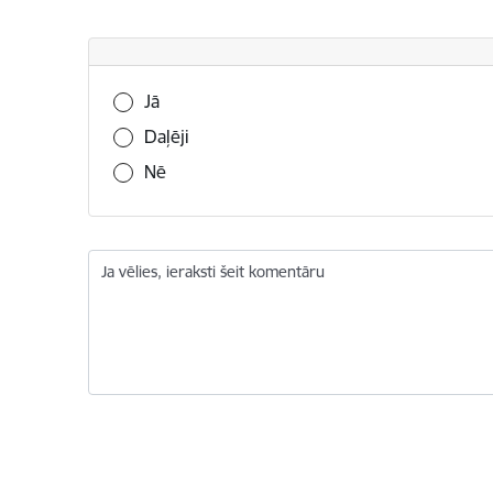
Vai šī informācija bija noderīga?
Jā
Daļēji
Nē
Ja vēlies, ieraksti šeit komentāru