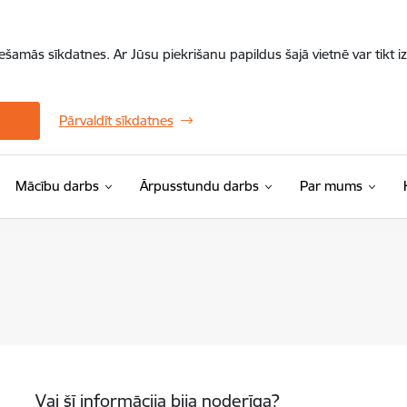
iešamās sīkdatnes. Ar Jūsu piekrišanu papildus šajā vietnē var tikt i
Pārvaldīt sīkdatnes
Mācību darbs
Ārpusstundu darbs
Par mums
Vai šī informācija bija noderīga?