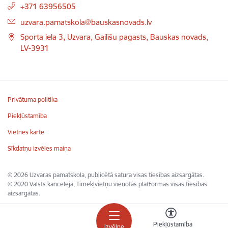
+371 63956505
uzvara.pamatskola@bauskasnovads.lv
Sporta iela 3, Uzvara, Gailīšu pagasts, Bauskas novads,
LV-3931
Privātuma politika
Piekļūstamība
Vietnes karte
Sīkdatņu izvēles maiņa
© 2026 Uzvaras pamatskola, publicētā satura visas tiesības aizsargātas.
© 2020 Valsts kanceleja, Tīmekļvietņu vienotās platformas visas tiesības
aizsargātas.
Piekļūstamība
Izvēlne