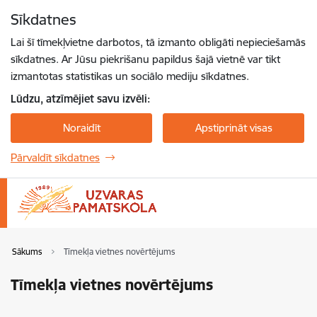
Pāriet uz lapas saturu
Sīkdatnes
Spied
lai meklētu
Enter
Lai šī tīmekļvietne darbotos, tā izmanto obligāti nepieciešamās
sīkdatnes. Ar Jūsu piekrišanu papildus šajā vietnē var tikt
izmantotas statistikas un sociālo mediju sīkdatnes.
Lūdzu, atzīmējiet savu izvēli:
Noraidīt
Apstiprināt visas
Pārvaldīt sīkdatnes
Sākums
Tīmekļa vietnes novērtējums
Tīmekļa vietnes novērtējums