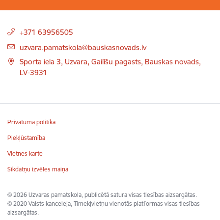
Kājene
+371 63956505
uzvara.pamatskola@bauskasnovads.lv
Sporta iela 3, Uzvara, Gailīšu pagasts, Bauskas novads,
LV-3931
Privātuma politika
Piekļūstamība
Vietnes karte
Sīkdatņu izvēles maiņa
© 2026 Uzvaras pamatskola, publicētā satura visas tiesības aizsargātas.
© 2020 Valsts kanceleja, Tīmekļvietņu vienotās platformas visas tiesības
aizsargātas.