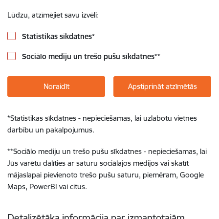
Lūdzu, atzīmējiet savu izvēli:
Statistikas sīkdatnes
*
Sociālo mediju un trešo pušu sīkdatnes
**
Noraidīt
Apstiprināt atzīmētās
*
Statistikas sīkdatnes - nepieciešamas, lai uzlabotu vietnes
darbību un pakalpojumus.
**
Sociālo mediju un trešo pušu sīkdatnes - nepieciešamas, lai
Jūs varētu dalīties ar saturu sociālajos medijos vai skatīt
mājaslapai pievienoto trešo pušu saturu, piemēram, Google
Maps, PowerBI vai citus.
Detalizētāka informācija par izmantotajām