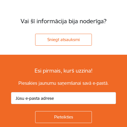
Vai šī informācija bija noderīga?
Sniegt atsauksmi
Esi pirmais, kurš uzzina!
Piesakies jaunumu saņemšanai savā e-pastā.