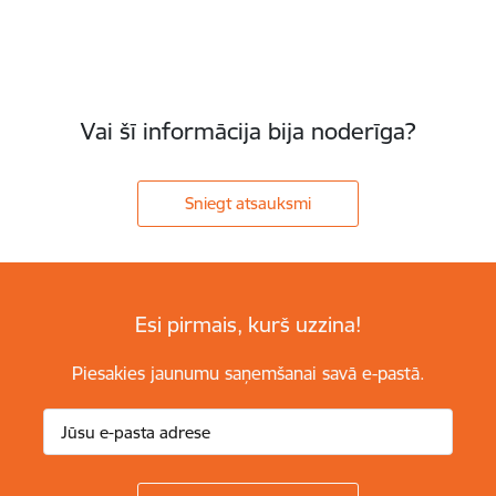
Vai šī informācija bija noderīga?
Sniegt atsauksmi
Esi pirmais, kurš uzzina!
Piesakies jaunumu saņemšanai savā e-pastā.