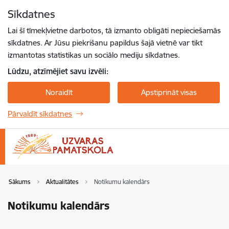
Pāriet uz lapas saturu
Sīkdatnes
Spied
lai meklētu
Enter
Lai šī tīmekļvietne darbotos, tā izmanto obligāti nepieciešamās
sīkdatnes. Ar Jūsu piekrišanu papildus šajā vietnē var tikt
izmantotas statistikas un sociālo mediju sīkdatnes.
Lūdzu, atzīmējiet savu izvēli:
Noraidīt
Apstiprināt visas
Pārvaldīt sīkdatnes
Sākums
Aktualitātes
Notikumu kalendārs
Notikumu kalendārs