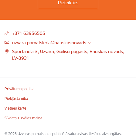
Kājene
+371 63956505
uzvara.pamatskola@bauskasnovads.lv
Sporta iela 3, Uzvara, Gailīšu pagasts, Bauskas novads,
LV-3931
Privātuma politika
Piekļūstamība
Vietnes karte
Sīkdatņu izvēles maiņa
© 2026 Uzvaras pamatskola, publicētā satura visas tiesības aizsargātas.