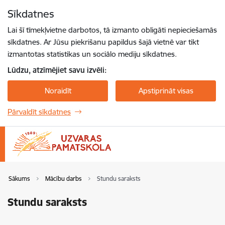
Pāriet uz lapas saturu
Sīkdatnes
Spied
lai meklētu
Enter
Lai šī tīmekļvietne darbotos, tā izmanto obligāti nepieciešamās
sīkdatnes. Ar Jūsu piekrišanu papildus šajā vietnē var tikt
izmantotas statistikas un sociālo mediju sīkdatnes.
Lūdzu, atzīmējiet savu izvēli:
Noraidīt
Apstiprināt visas
Pārvaldīt sīkdatnes
Sākums
Mācību darbs
Stundu saraksts
Stundu saraksts