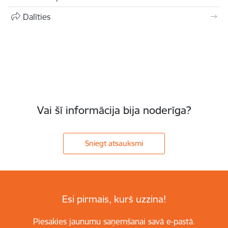
Dalīties
Vai šī informācija bija noderīga?
Sniegt atsauksmi
Esi pirmais, kurš uzzina!
Piesakies jaunumu saņemšanai savā e-pastā.