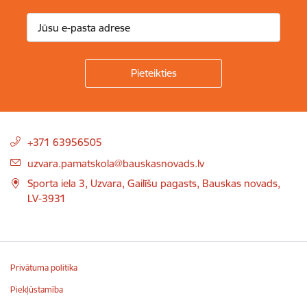
Kājene
+371 63956505
uzvara.pamatskola@bauskasnovads.lv
Sporta iela 3, Uzvara, Gailīšu pagasts, Bauskas novads,
LV-3931
Privātuma politika
Piekļūstamība