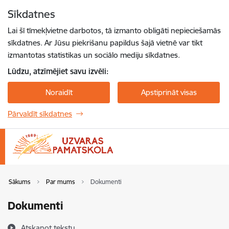
Pāriet uz lapas saturu
Sīkdatnes
Spied
lai meklētu
Enter
Lai šī tīmekļvietne darbotos, tā izmanto obligāti nepieciešamās
sīkdatnes. Ar Jūsu piekrišanu papildus šajā vietnē var tikt
izmantotas statistikas un sociālo mediju sīkdatnes.
Lūdzu, atzīmējiet savu izvēli:
Noraidīt
Apstiprināt visas
Pārvaldīt sīkdatnes
Sākums
Par mums
Dokumenti
Dokumenti
Atskaņot tekstu